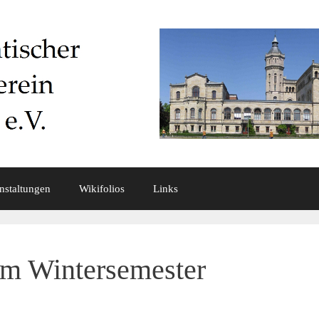
nstaltungen
Wikifolios
Links
im Wintersemester