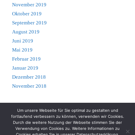
November 2019
Oktober 2019
September 2019
August 2019
Juni 2019
Mai 2019
Februar 2019
Januar 2019
Dezember 2018
November 2018
Um unsere Webseite für Sie optimal zu gestalten und
fortlaufend verbessern zu können, verwenden wir Cookies.
Mitgliedschaft
Impressum
Haftungsausschluss
Durch die weitere Nutzung der Webseite stimmen Sie der
Verwendung von Cookies zu. Weitere Informationen zu
Datenschutz
Cookies erhalten Sie in unserer Datenschutzerklärung.